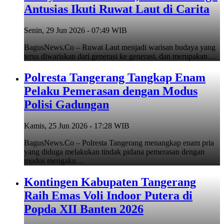
Antusias Ikuti Ruwat Laut di Carita
Senin, 29 Jun 2026 - 07:49 WIB
BagusNews.Co – Ruwat Laut menjadi warisan budaya yang
terus diwariskan dari generasi ke generasi, dan merupakan…
Polresta Tangerang Tangkap Enam
Pelaku Pemerasan dengan Modus
Polisi Gadungan
Kamis, 25 Jun 2026 - 17:28 WIB
BagusNews.Co – Polresta Tangerang menangkap enam pria
yang diduga melakukan tindak pidana pemerasan dengan
modus mengaku…
Kontingen Kabupaten Tangerang
Raih Emas Voli Indoor Putera di
Popda XII Banten 2026