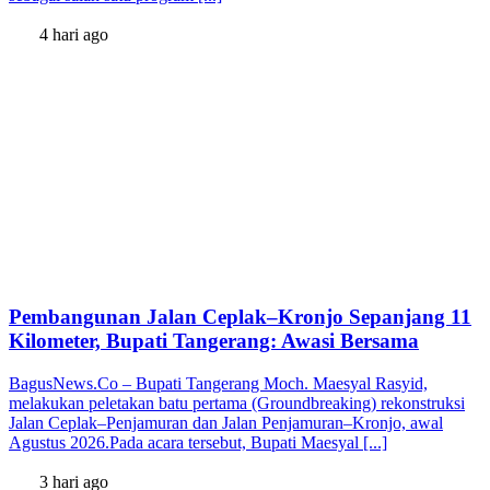
4 hari ago
Pembangunan Jalan Ceplak–Kronjo Sepanjang 11
Kilometer, Bupati Tangerang: Awasi Bersama
BagusNews.Co – Bupati Tangerang Moch. Maesyal Rasyid,
melakukan peletakan batu pertama (Groundbreaking) rekonstruksi
Jalan Ceplak–Penjamuran dan Jalan Penjamuran–Kronjo, awal
Agustus 2026.Pada acara tersebut, Bupati Maesyal [...]
3 hari ago