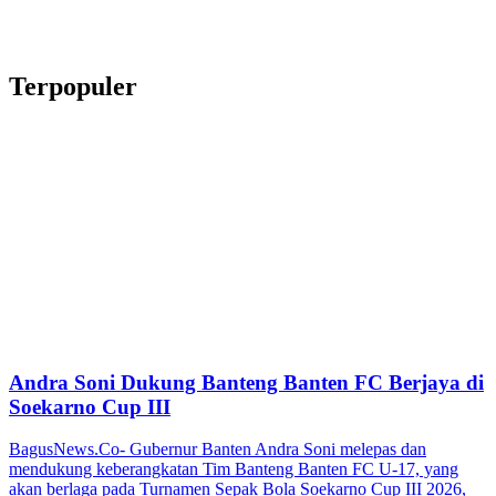
Terpopuler
Andra Soni Dukung Banteng Banten FC Berjaya di
Soekarno Cup III
BagusNews.Co- Gubernur Banten Andra Soni melepas dan
mendukung keberangkatan Tim Banteng Banten FC U-17, yang
akan berlaga pada Turnamen Sepak Bola Soekarno Cup III 2026,