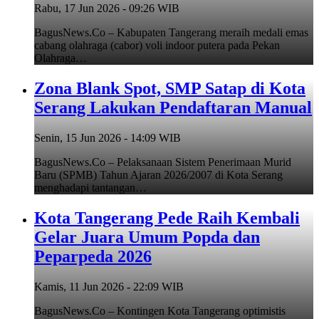
Rabu, 17 Jun 2026 - 09:26 WIB
BagusNews.Co – Kabupaten Tangerang meraih medali emas
cabang olahraga (cabor) voli indoor putera pada Pekan
Olahraga…
Zona Blank Spot, SMP Satap di Kota
Serang Lakukan Pendaftaran Manual
Senin, 15 Jun 2026 - 14:09 WIB
BagusNews.Co – Pelaksanaan Sistem Penerimaan Murid
Baru (SPMB) Tahun Ajaran 2026/2007 di Kota Serang
menghadapi tantangan…
Kota Tangerang Pede Raih Kembali
Gelar Juara Umum Popda dan
Peparpeda 2026
Kamis, 11 Jun 2026 - 22:09 WIB
BagusNews.Co – Kontingen Kota Tangerang optimistis