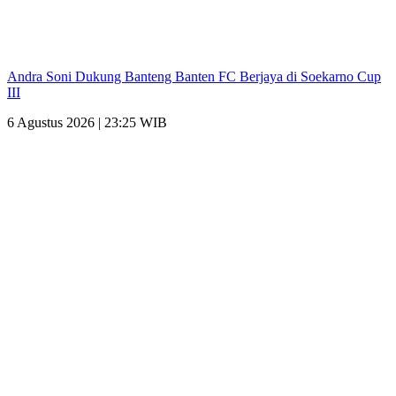
Andra Soni Dukung Banteng Banten FC Berjaya di Soekarno Cup
III
6 Agustus 2026 | 23:25 WIB