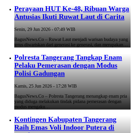
Perayaan HUT Ke-48, Ribuan Warga
Antusias Ikuti Ruwat Laut di Carita
Senin, 29 Jun 2026 - 07:49 WIB
BagusNews.Co – Ruwat Laut menjadi warisan budaya yang
terus diwariskan dari generasi ke generasi, dan merupakan…
Polresta Tangerang Tangkap Enam
Pelaku Pemerasan dengan Modus
Polisi Gadungan
Kamis, 25 Jun 2026 - 17:28 WIB
BagusNews.Co – Polresta Tangerang menangkap enam pria
yang diduga melakukan tindak pidana pemerasan dengan
modus mengaku…
Kontingen Kabupaten Tangerang
Raih Emas Voli Indoor Putera di