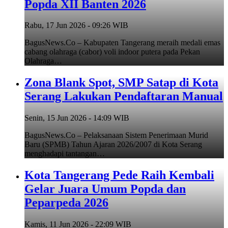
Popda XII Banten 2026
Rabu, 17 Jun 2026 - 09:26 WIB
BagusNews.Co – Kabupaten Tangerang meraih medali emas
cabang olahraga (cabor) voli indoor putera pada Pekan
Olahraga…
Zona Blank Spot, SMP Satap di Kota
Serang Lakukan Pendaftaran Manual
Senin, 15 Jun 2026 - 14:09 WIB
BagusNews.Co – Pelaksanaan Sistem Penerimaan Murid
Baru (SPMB) Tahun Ajaran 2026/2007 di Kota Serang
menghadapi tantangan…
Kota Tangerang Pede Raih Kembali
Gelar Juara Umum Popda dan
Peparpeda 2026
Kamis, 11 Jun 2026 - 22:09 WIB