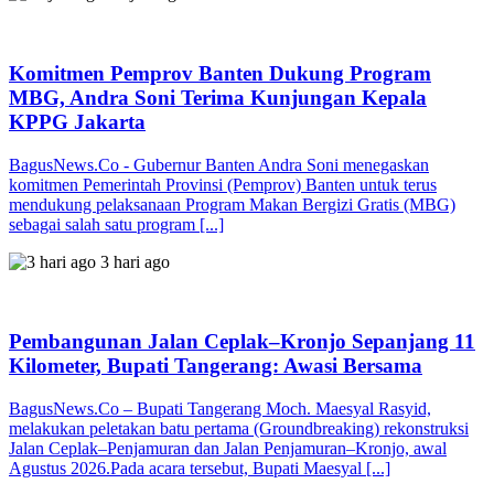
Komitmen Pemprov Banten Dukung Program
MBG, Andra Soni Terima Kunjungan Kepala
KPPG Jakarta
BagusNews.Co - Gubernur Banten Andra Soni menegaskan
komitmen Pemerintah Provinsi (Pemprov) Banten untuk terus
mendukung pelaksanaan Program Makan Bergizi Gratis (MBG)
sebagai salah satu program [...]
3 hari ago
Pembangunan Jalan Ceplak–Kronjo Sepanjang 11
Kilometer, Bupati Tangerang: Awasi Bersama
BagusNews.Co – Bupati Tangerang Moch. Maesyal Rasyid,
melakukan peletakan batu pertama (Groundbreaking) rekonstruksi
Jalan Ceplak–Penjamuran dan Jalan Penjamuran–Kronjo, awal
Agustus 2026.Pada acara tersebut, Bupati Maesyal [...]