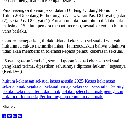
berhasil mengamankan keempat pelaku.
Para tersangka dikenai pasal dalam Undang-Undang Nomor 17
Tahun 2016 tentang Perlindungan Anak, yakni Pasal 81 ayat (1) dan
(2), serta Pasal 82 ayat (1). Ancaman hukuman minimal 5 tahun dan
maksimal 15 tahun penjara menanti mereka, sesuai ketentuan hukum
yang berlaku.
Condro menegaskan, tindak pidana kekerasan seksual di wilayah
hukumnya cukup memprihatinkan. Ia menegaskan bahwa pihaknya
tidak akan memberikan toleransi kepada pelaku kekerasan seksual.
“Saya tegaskan kembali, semua laporan kasus kekerasan seksual
yang kami terima, dipastikan seluruhnya diproses hukum,” tegasnya.
(Red/Dwi)
hukum kekerasan seksual
kasus asusila 2025
Kasus kekerasan
seksual anak
kejahatan seksual remaja
kekerasan seksual di Serang
pelaku kekerasan terhadap anak
pelaku pelecehan anak
penegakan
hukum di Indonesia
Perlindungan perempuan dan anak
Share :