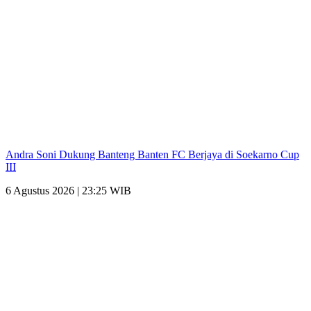
Andra Soni Dukung Banteng Banten FC Berjaya di Soekarno Cup
III
6 Agustus 2026 | 23:25 WIB