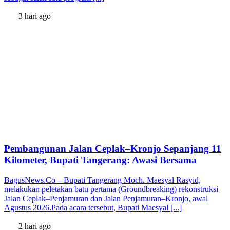
3 hari ago
Pembangunan Jalan Ceplak–Kronjo Sepanjang 11
Kilometer, Bupati Tangerang: Awasi Bersama
BagusNews.Co – Bupati Tangerang Moch. Maesyal Rasyid,
melakukan peletakan batu pertama (Groundbreaking) rekonstruksi
Jalan Ceplak–Penjamuran dan Jalan Penjamuran–Kronjo, awal
Agustus 2026.Pada acara tersebut, Bupati Maesyal [...]
2 hari ago