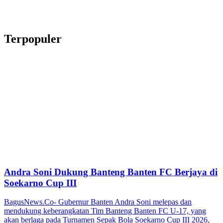
Terpopuler
Andra Soni Dukung Banteng Banten FC Berjaya di
Soekarno Cup III
BagusNews.Co- Gubernur Banten Andra Soni melepas dan
mendukung keberangkatan Tim Banteng Banten FC U-17, yang
akan berlaga pada Turnamen Sepak Bola Soekarno Cup III 2026,