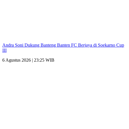
Andra Soni Dukung Banteng Banten FC Berjaya di Soekarno Cup
III
6 Agustus 2026 | 23:25 WIB