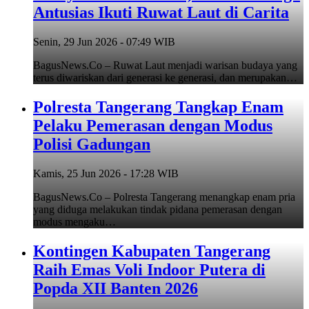
Antusias Ikuti Ruwat Laut di Carita
Senin, 29 Jun 2026 - 07:49 WIB
BagusNews.Co – Ruwat Laut menjadi warisan budaya yang
terus diwariskan dari generasi ke generasi, dan merupakan…
Polresta Tangerang Tangkap Enam
Pelaku Pemerasan dengan Modus
Polisi Gadungan
Kamis, 25 Jun 2026 - 17:28 WIB
BagusNews.Co – Polresta Tangerang menangkap enam pria
yang diduga melakukan tindak pidana pemerasan dengan
modus mengaku…
Kontingen Kabupaten Tangerang
Raih Emas Voli Indoor Putera di
Popda XII Banten 2026