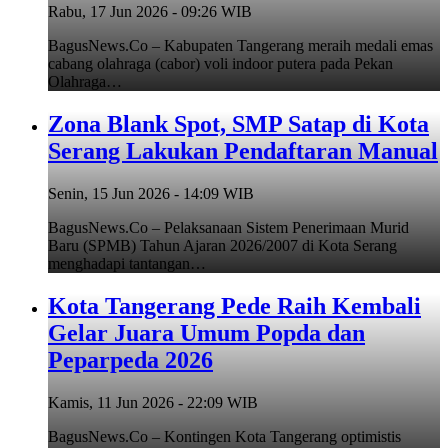
Rabu, 17 Jun 2026 - 09:26 WIB
BagusNews.Co – Kabupaten Tangerang meraih medali emas
cabang olahraga (cabor) voli indoor putera pada Pekan
Olahraga…
Zona Blank Spot, SMP Satap di Kota
Serang Lakukan Pendaftaran Manual
Senin, 15 Jun 2026 - 14:09 WIB
BagusNews.Co – Pelaksanaan Sistem Penerimaan Murid
Baru (SPMB) Tahun Ajaran 2026/2007 di Kota Serang
menghadapi tantangan…
Kota Tangerang Pede Raih Kembali
Gelar Juara Umum Popda dan
Peparpeda 2026
Kamis, 11 Jun 2026 - 22:09 WIB
BagusNews.Co – Kontingen Kota Tangerang optimistis