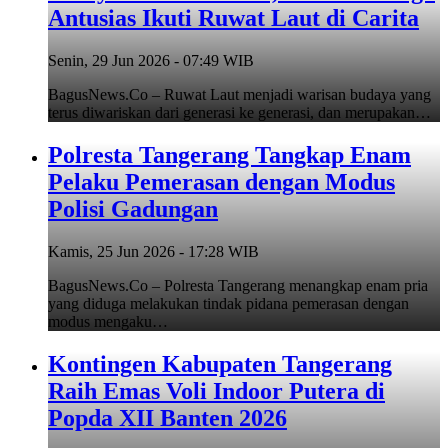
Antusias Ikuti Ruwat Laut di Carita
Senin, 29 Jun 2026 - 07:49 WIB
BagusNews.Co – Ruwat Laut menjadi warisan budaya yang
terus diwariskan dari generasi ke generasi, dan merupakan…
Polresta Tangerang Tangkap Enam
Pelaku Pemerasan dengan Modus
Polisi Gadungan
Kamis, 25 Jun 2026 - 17:28 WIB
BagusNews.Co – Polresta Tangerang menangkap enam pria
yang diduga melakukan tindak pidana pemerasan dengan
modus mengaku…
Kontingen Kabupaten Tangerang
Raih Emas Voli Indoor Putera di
Popda XII Banten 2026