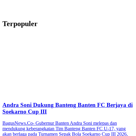
Terpopuler
Andra Soni Dukung Banteng Banten FC Berjaya di
Soekarno Cup III
BagusNews.Co- Gubernur Banten Andra Soni melepas dan
mendukung keberangkatan Tim Banteng Banten FC U-17, yang
akan berlaga pada Turnamen Sepak Bola Soekarno Cup III 2026,