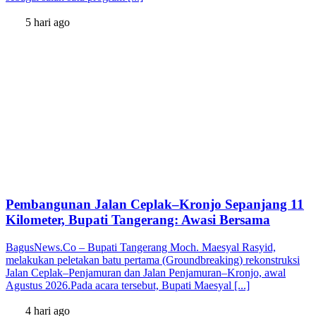
5 hari ago
Pembangunan Jalan Ceplak–Kronjo Sepanjang 11
Kilometer, Bupati Tangerang: Awasi Bersama
BagusNews.Co – Bupati Tangerang Moch. Maesyal Rasyid,
melakukan peletakan batu pertama (Groundbreaking) rekonstruksi
Jalan Ceplak–Penjamuran dan Jalan Penjamuran–Kronjo, awal
Agustus 2026.Pada acara tersebut, Bupati Maesyal [...]
4 hari ago