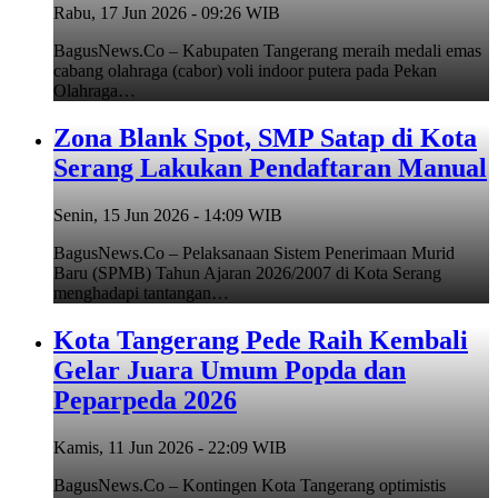
Rabu, 17 Jun 2026 - 09:26 WIB
BagusNews.Co – Kabupaten Tangerang meraih medali emas
cabang olahraga (cabor) voli indoor putera pada Pekan
Olahraga…
Zona Blank Spot, SMP Satap di Kota
Serang Lakukan Pendaftaran Manual
Senin, 15 Jun 2026 - 14:09 WIB
BagusNews.Co – Pelaksanaan Sistem Penerimaan Murid
Baru (SPMB) Tahun Ajaran 2026/2007 di Kota Serang
menghadapi tantangan…
Kota Tangerang Pede Raih Kembali
Gelar Juara Umum Popda dan
Peparpeda 2026
Kamis, 11 Jun 2026 - 22:09 WIB
BagusNews.Co – Kontingen Kota Tangerang optimistis