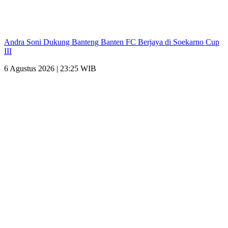
Andra Soni Dukung Banteng Banten FC Berjaya di Soekarno Cup
III
6 Agustus 2026 | 23:25 WIB