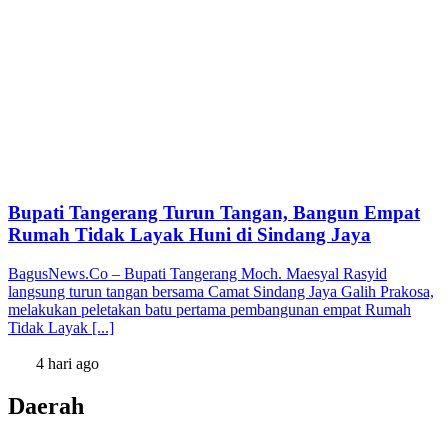
Bupati Tangerang Turun Tangan, Bangun Empat
Rumah Tidak Layak Huni di Sindang Jaya
BagusNews.Co – Bupati Tangerang Moch. Maesyal Rasyid
langsung turun tangan bersama Camat Sindang Jaya Galih Prakosa,
melakukan peletakan batu pertama pembangunan empat Rumah
Tidak Layak [...]
4 hari ago
Daerah