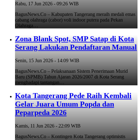
Rabu, 17 Jun 2026 - 09:26 WIB
BagusNews.Co – Kabupaten Tangerang meraih medali emas
cabang olahraga (cabor) voli indoor putera pada Pekan
Olahraga…
Zona Blank Spot, SMP Satap di Kota
Serang Lakukan Pendaftaran Manual
Senin, 15 Jun 2026 - 14:09 WIB
BagusNews.Co – Pelaksanaan Sistem Penerimaan Murid
Baru (SPMB) Tahun Ajaran 2026/2007 di Kota Serang
menghadapi tantangan…
Kota Tangerang Pede Raih Kembali
Gelar Juara Umum Popda dan
Peparpeda 2026
Kamis, 11 Jun 2026 - 22:09 WIB
BagusNews.Co – Kontingen Kota Tangerang optimistis