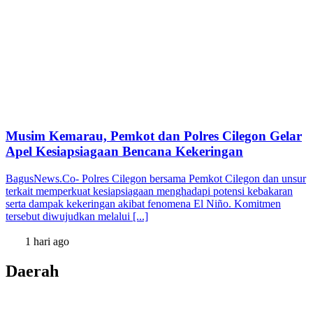
Musim Kemarau, Pemkot dan Polres Cilegon Gelar
Apel Kesiapsiagaan Bencana Kekeringan
BagusNews.Co- Polres Cilegon bersama Pemkot Cilegon dan unsur
terkait memperkuat kesiapsiagaan menghadapi potensi kebakaran
serta dampak kekeringan akibat fenomena El Niño. Komitmen
tersebut diwujudkan melalui [...]
1 hari ago
Daerah