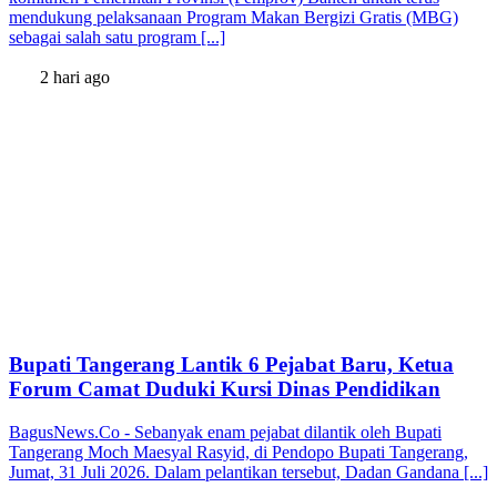
mendukung pelaksanaan Program Makan Bergizi Gratis (MBG)
sebagai salah satu program [...]
2 hari ago
Bupati Tangerang Lantik 6 Pejabat Baru, Ketua
Forum Camat Duduki Kursi Dinas Pendidikan
BagusNews.Co - Sebanyak enam pejabat dilantik oleh Bupati
Tangerang Moch Maesyal Rasyid, di Pendopo Bupati Tangerang,
Jumat, 31 Juli 2026. Dalam pelantikan tersebut, Dadan Gandana [...]