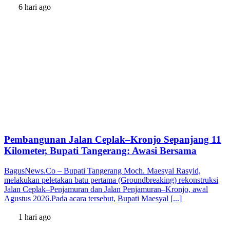
6 hari ago
Pembangunan Jalan Ceplak–Kronjo Sepanjang 11
Kilometer, Bupati Tangerang: Awasi Bersama
BagusNews.Co – Bupati Tangerang Moch. Maesyal Rasyid,
melakukan peletakan batu pertama (Groundbreaking) rekonstruksi
Jalan Ceplak–Penjamuran dan Jalan Penjamuran–Kronjo, awal
Agustus 2026.Pada acara tersebut, Bupati Maesyal [...]
1 hari ago