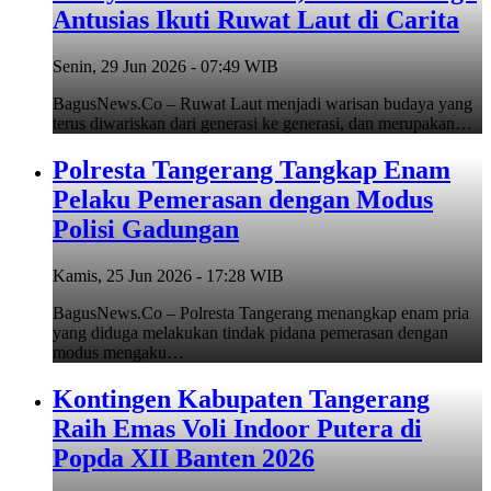
Antusias Ikuti Ruwat Laut di Carita
Senin, 29 Jun 2026 - 07:49 WIB
BagusNews.Co – Ruwat Laut menjadi warisan budaya yang
terus diwariskan dari generasi ke generasi, dan merupakan…
Polresta Tangerang Tangkap Enam
Pelaku Pemerasan dengan Modus
Polisi Gadungan
Kamis, 25 Jun 2026 - 17:28 WIB
BagusNews.Co – Polresta Tangerang menangkap enam pria
yang diduga melakukan tindak pidana pemerasan dengan
modus mengaku…
Kontingen Kabupaten Tangerang
Raih Emas Voli Indoor Putera di
Popda XII Banten 2026